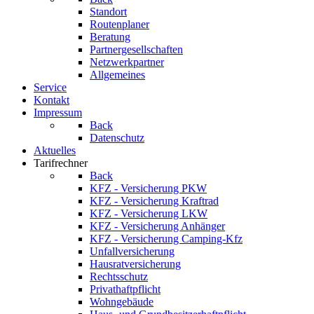
Standort
Routenplaner
Beratung
Partnergesellschaften
Netzwerkpartner
Allgemeines
Service
Kontakt
Impressum
Back
Datenschutz
Aktuelles
Tarifrechner
Back
KFZ - Versicherung PKW
KFZ - Versicherung Kraftrad
KFZ - Versicherung LKW
KFZ - Versicherung Anhänger
KFZ - Versicherung Camping-Kfz
Unfallversicherung
Hausratversicherung
Rechtsschutz
Privathaftpflicht
Wohngebäude