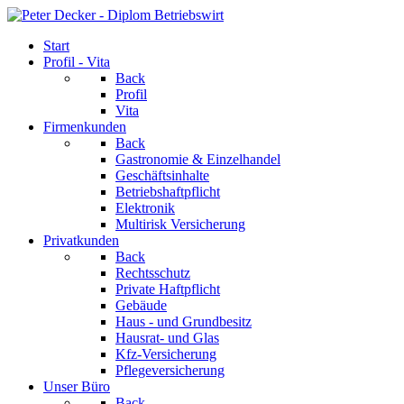
Start
Profil - Vita
Back
Profil
Vita
Firmenkunden
Back
Gastronomie & Einzelhandel
Geschäftsinhalte
Betriebshaftpflicht
Elektronik
Multirisk Versicherung
Privatkunden
Back
Rechtsschutz
Private Haftpflicht
Gebäude
Haus - und Grundbesitz
Hausrat- und Glas
Kfz-Versicherung
Pflegeversicherung
Unser Büro
Back