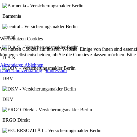
Barmenia
central
Wir benutzen Cookies
Wir nutzen Cookies auf unserer Website. Einige von ihnen sind essenzi
können selbst entscheiden, ob Sie die Cookies zulassen möchten. Bitte
D.A.S.
Akzeptieren
Ablehnen
Datenschutzerklärung
|
Impressum
DBV
DKV
ERGO Direkt