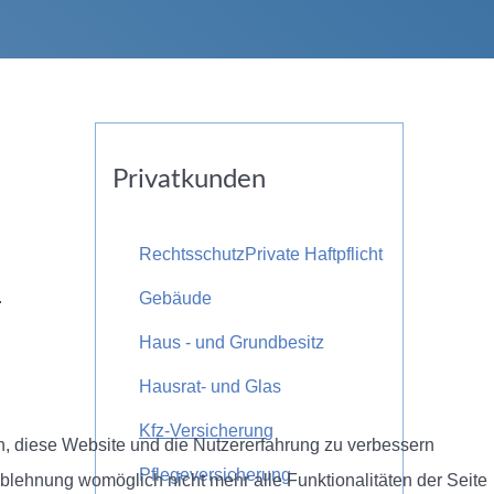
Privatkunden
Rechtsschutz
Private Haftpflicht
.
Gebäude
Haus - und Grundbesitz
Hausrat- und Glas
Kfz-Versicherung
en, diese Website und die Nutzererfahrung zu verbessern
Pflegeversicherung
Ablehnung womöglich nicht mehr alle Funktionalitäten der Seite